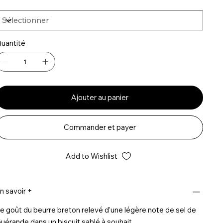
uantité
Ajouter au panier
Commander et payer
Add to Wishlist
n savoir +
e goût du beurre breton relevé d’une légère note de sel de
uérande dans un biscuit sablé à souhait