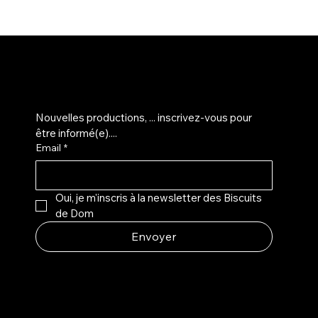
M'inscrire sur la liste d'info...
Nouvelles productions, ... inscrivez-vous pour 
être informé(e)....
Email
*
Oui, je m'inscris à la newsletter des Biscuits 
de Dom
Envoyer