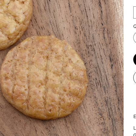
Q
E
L
G