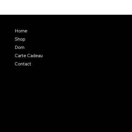
En savoir + sur Dom
Home
Un atelier aux normes +
Shop
Mentions légales divers
Dom
Carte Cadeau
Contact