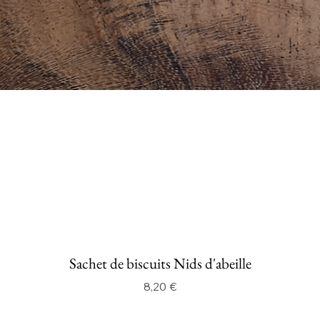
Sachet de biscuits Nids d'abeille
Prix
8,20 €