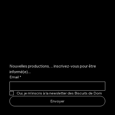
Avenue Montgolfier 87
B - 1150 Woluwe-Saint-Pierre
lesbiscuitsdedom@gmail.com
+32 496 76 36 69
M'inscrire sur la liste d'info...
Nouvelles productions, ... inscrivez-vous pour être 
informé(e)....
Email
*
Oui, je m'inscris à la newsletter des Biscuits de Dom
Envoyer