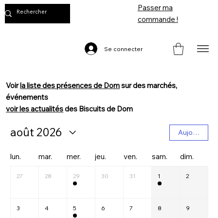
Passer ma
commande !
Se connecter
V
oir
la liste des présences de Dom
sur des marchés,
événements
voir les actualités
des Biscuits de Dom
août 2026
Aujourd'hui
lun.
mar.
mer.
jeu.
ven.
sam.
dim.
27
28
29
30
31
1
2
3
4
5
6
7
8
9