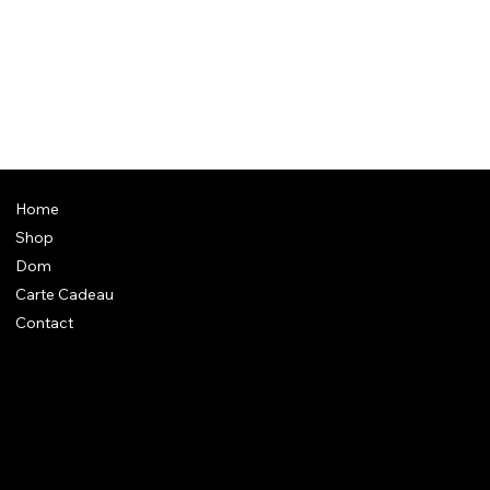
Home
Shop
Dom
Carte Cadeau
Contact
En savoir + sur Dom
Un atelier aux normes ++
Mentions légales diverses