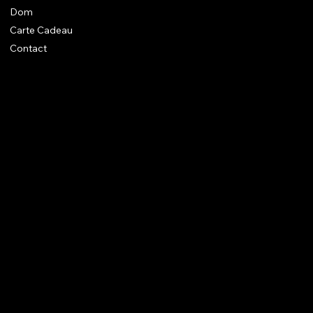
Dom
Carte Cadeau
Contact
En savoir + sur Dom
Un atelier aux normes ++
Mentions légales diverses
Avenue Montgolfier 87
B - 1150 Woluwe-Saint-Pierre
lesbiscuitsdedom@gmail.com
+32 496 76 36 69
M'inscrire sur la liste d'info...