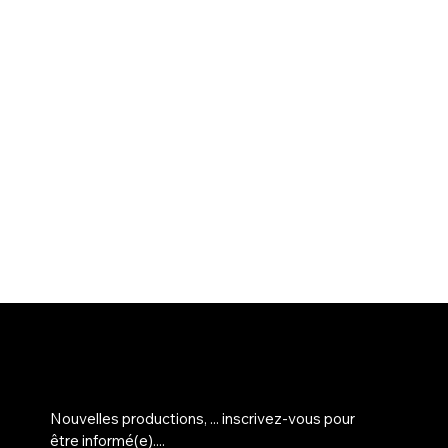
M'inscrire sur la liste d'info...
Nouvelles productions, ... inscrivez-vous pour 
être informé(e)....