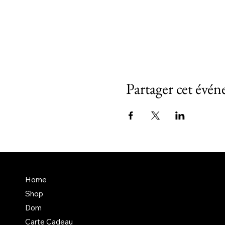
Partager cet évé
En savoir + sur Dom
Home
Un atelier aux normes +
Shop
Mentions légales divers
Dom
Carte Cadeau