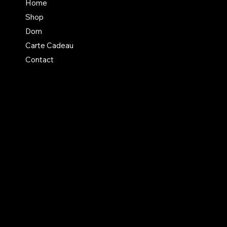
En savoir + sur Dom
Home
Un atelier aux normes +
Shop
Mentions légales divers
Dom
Carte Cadeau
Contact
Facebook
Instagram
LinkedIn