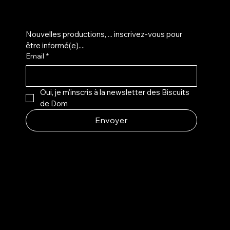
M'inscrire sur la liste d'info...
Nouvelles productions, ... inscrivez-vous pour 
être informé(e)....
Email
*
Oui, je m'inscris à la newsletter des Biscuits 
de Dom
Envoyer
©
2024 - Les Biscuits de Dom - ByCM Management website