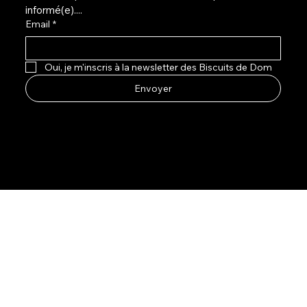
informé(e)....
Email
*
Oui, je m'inscris à la newsletter des Biscuits de Dom
Envoyer
Facebook
Instagram
LinkedIn
©
2024 - Les Biscuits de Dom - ByCM Management website