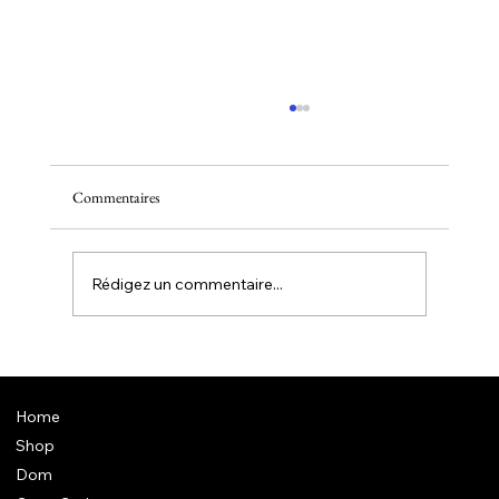
Commentaires
Samedi - Dimanche et Lundi
Rédigez un commentaire...
Home
Shop
Dom