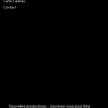
Carte Cadeau
Contact
En savoir + sur Dom
Un atelier aux normes ++
Mentions légales diverses
Avenue Montgolfier 87
B - 1150 Woluwe-Saint-Pierre
lesbiscuitsdedom@gmail.com
+32 496 76 36 69
M'inscrire sur la liste d'info...
Nouvelles productions, ... inscrivez-vous pour être 