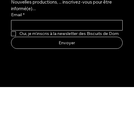
Nouvelles productions, ... inscrivez-vous pour être 
informé(e)....
Email
*
Oui, je m'inscris à la newsletter des Biscuits de Dom
Envoyer
Facebook
Instagram
LinkedIn
©
2024 - Les Biscuits de Dom - ByCM Management website