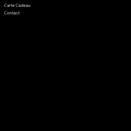
Carte Cadeau
Contact
En savoir + sur Dom
Un atelier aux normes ++
Mentions légales diverses
Avenue Montgolfier 87
B - 1150 Woluwe-Saint-Pierre
lesbiscuitsdedom@gmail.com
+32 496 76 36 69
M'inscrire sur la liste d'info...