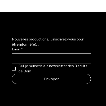
M'inscrire sur la liste d'info...
Nouvelles productions, ... inscrivez-vous pour 
être informé(e)....
Email
*
Oui, je m'inscris à la newsletter des Biscuits 
de Dom
Envoyer