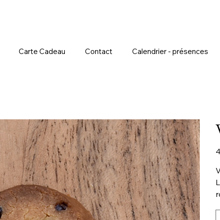
Carte Cadeau
Contact
Calendrier - présences
Pr
4
V
L
r