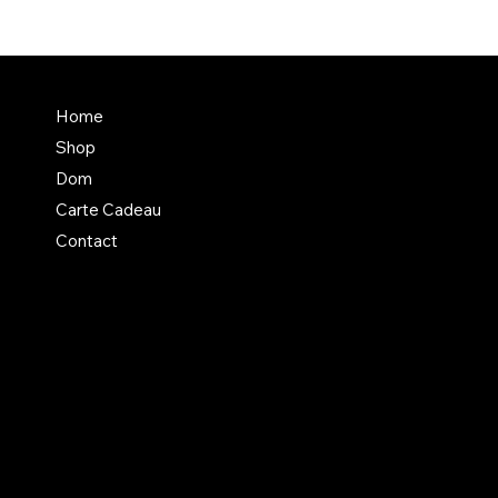
En savoir + sur Dom
Home
Un atelier aux normes +
Shop
Mentions légales divers
Dom
Carte Cadeau
Contact