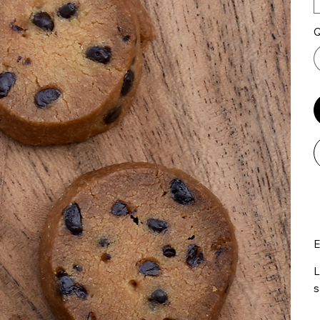
Q
E
L
s