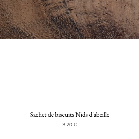
Sachet de biscuits Nids d'abeille
Prix
8,20 €