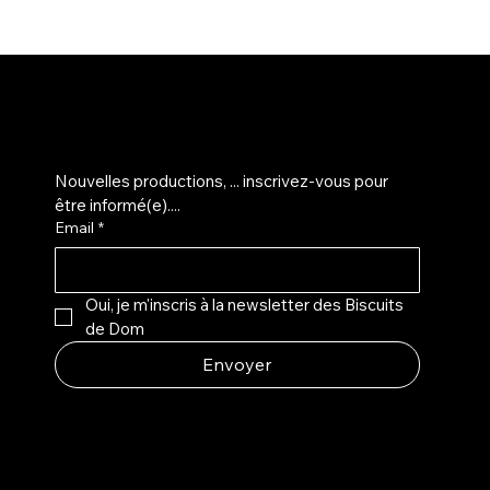
M'inscrire sur la liste d'info...
Nouvelles productions, ... inscrivez-vous pour 
être informé(e)....
Email
*
Oui, je m'inscris à la newsletter des Biscuits 
de Dom
Envoyer