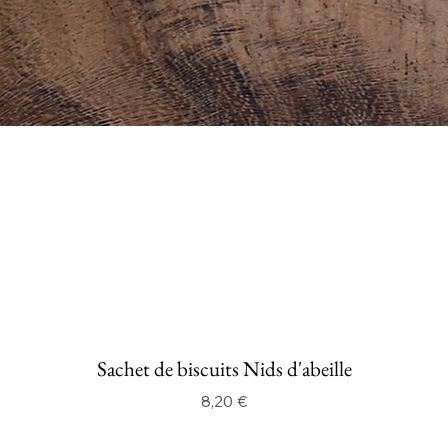
Sachet de biscuits Nids d'abeille
Prix
8,20 €