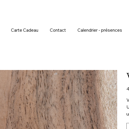
Carte Cadeau
Contact
Calendrier - présences
Pr
4
V
U
u