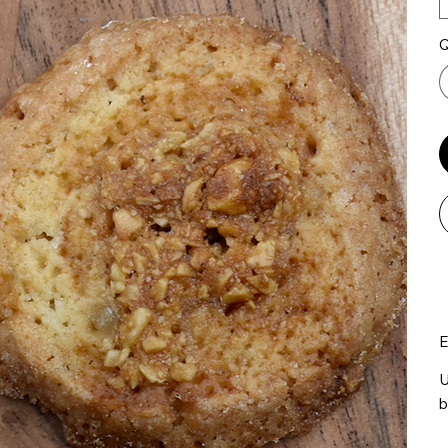
Q
E
U
b