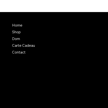
En savoir + sur Dom
Home
Un atelier aux normes +
Shop
Mentions légales divers
Dom
Carte Cadeau
Contact